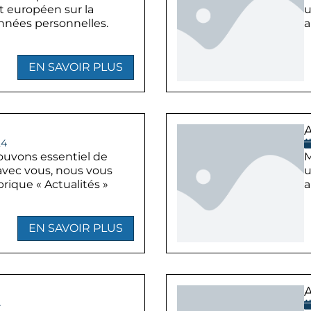
t européen sur la
u
nnées personnelles.
a
EN SAVOIR PLUS
24
ouvons essentiel de
M
avec vous, nous vous
u
rique « Actualités »
a
EN SAVOIR PLUS
4