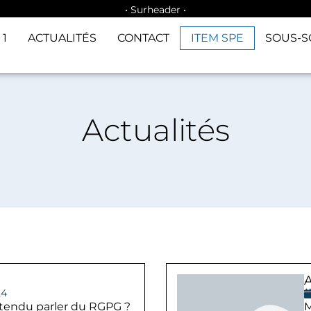
• Surheader •
1
ACTUALITÉS
CONTACT
ITEM SPE
SOUS-S
Actualités
24
tendu parler du RGPG ?
M