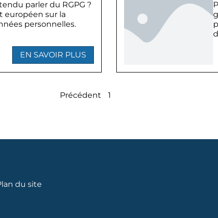
tendu parler du RGPG ?
P
t européen sur la
g
nnées personnelles.
p
d
EN SAVOIR PLUS
Précédent
1
2
Suivant
lan du site